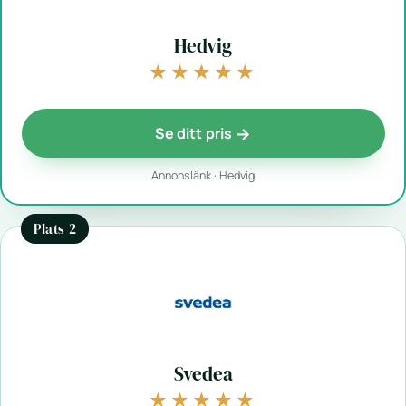
Hedvig
★★★★★
★★★★★
Se ditt pris
Annonslänk · Hedvig
Plats 2
Svedea
★★★★★
★★★★★