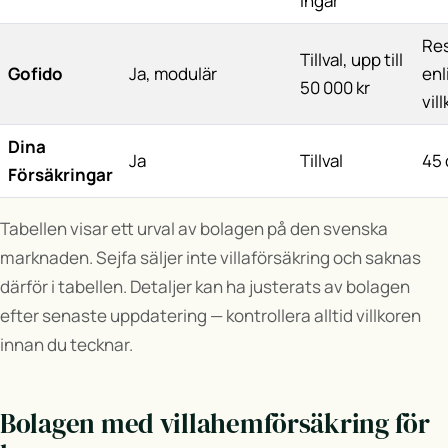
ingår
Re
Tillval, upp till
Gofido
Ja, modulär
enl
50 000 kr
vil
Dina
Ja
Tillval
45 
Försäkringar
Tabellen visar ett urval av bolagen på den svenska
marknaden. Sejfa säljer inte villaförsäkring och saknas
därför i tabellen. Detaljer kan ha justerats av bolagen
efter senaste uppdatering — kontrollera alltid villkoren
innan du tecknar.
Bolagen med villahemförsäkring för