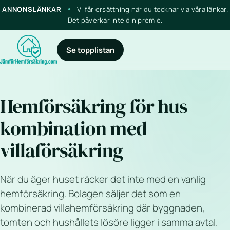
ANNONSLÄNKAR
Vi får ersättning när du tecknar via våra länkar.
Det påverkar inte din premie.
Se topplistan
Hemförsäkring för hus —
kombination med
villaförsäkring
När du äger huset räcker det inte med en vanlig
hemförsäkring. Bolagen säljer det som en
kombinerad villahemförsäkring där byggnaden,
tomten och hushållets lösöre ligger i samma avtal.