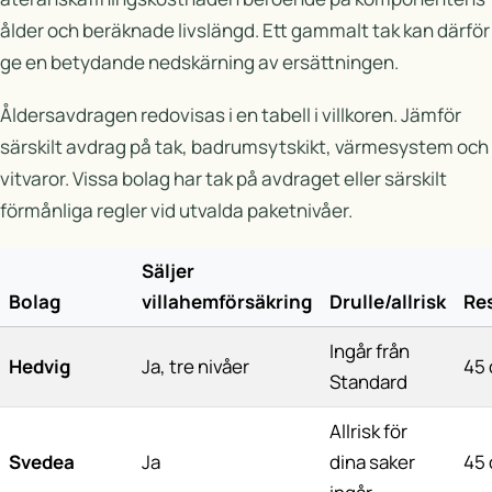
ålder och beräknade livslängd. Ett gammalt tak kan därför
ge en betydande nedskärning av ersättningen.
Åldersavdragen redovisas i en tabell i villkoren. Jämför
särskilt avdrag på tak, badrumsytskikt, värmesystem och
vitvaror. Vissa bolag har tak på avdraget eller särskilt
förmånliga regler vid utvalda paketnivåer.
Säljer
Bolag
villahemförsäkring
Drulle/allrisk
Re
Ingår från
Hedvig
Ja, tre nivåer
45 
Standard
Allrisk för
Svedea
Ja
dina saker
45 