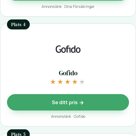
Annonslänk · Dina Försäkringar
Plats 4
Gofido
★★★★★
★★★★★
Se ditt pris
Annonslänk · Gofido
Plats 5