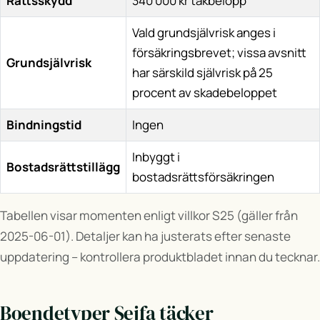
Rättsskydd
340 000 kr takbelopp
Vald grundsjälvrisk anges i
försäkringsbrevet; vissa avsnitt
Grundsjälvrisk
har särskild självrisk på 25
procent av skadebeloppet
Bindningstid
Ingen
Inbyggt i
Bostadsrättstillägg
bostadsrättsförsäkringen
Tabellen visar momenten enligt villkor S25 (gäller från
2025-06-01). Detaljer kan ha justerats efter senaste
uppdatering – kontrollera produktbladet innan du tecknar.
Boendetyper Sejfa täcker