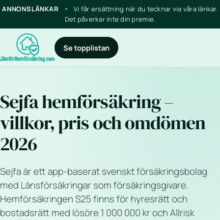
ANNONSLÄNKAR
Vi får ersättning när du tecknar via våra länkar.
Det påverkar inte din premie.
Se topplistan
Sejfa hemförsäkring –
villkor, pris och omdömen
2026
Sejfa är ett app-baserat svenskt försäkringsbolag
med Länsförsäkringar som försäkringsgivare.
Hemförsäkringen S25 finns för hyresrätt och
bostadsrätt med lösöre 1 000 000 kr och Allrisk