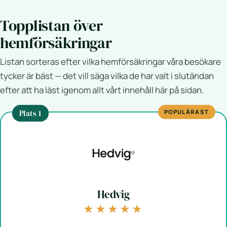
Topplistan över
hemförsäkringar
Listan sorteras efter vilka hemförsäkringar våra besökare
tycker är bäst — det vill säga vilka de har valt i slutändan
efter att ha läst igenom allt vårt innehåll här på sidan.
Plats 1
POPULÄRAST
Hedvig
★★★★★
★★★★★