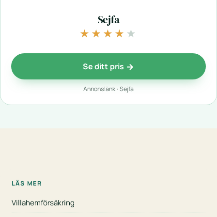
Sejfa
★★★★★
★★★★★
Se ditt pris
Annonslänk · Sejfa
LÄS MER
Villahemförsäkring