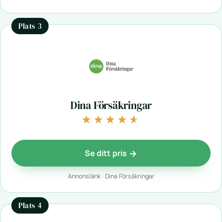
Plats 3
Dina Försäkringar
★★★★★
★★★★★
Se ditt pris
Annonslänk · Dina Försäkringar
Plats 4