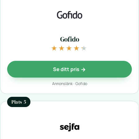
Gofido
★★★★★
★★★★★
Se ditt pris
Annonslänk · Gofido
Plats 5