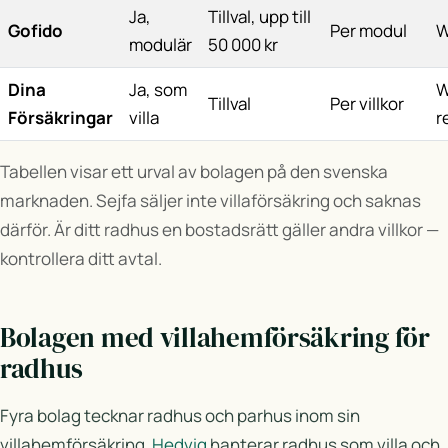
Ja,
Tillval, upp till
Gofido
Per modul
W
modulär
50 000 kr
Dina
Ja, som
W
Tillval
Per villkor
Försäkringar
villa
r
Tabellen visar ett urval av bolagen på den svenska
marknaden. Sejfa säljer inte villaförsäkring och saknas
därför. Är ditt radhus en bostadsrätt gäller andra villkor —
kontrollera ditt avtal.
Bolagen med villahemförsäkring för
radhus
Fyra bolag tecknar radhus och parhus inom sin
villahemförsäkring.
Hedvig
hanterar radhus som villa och