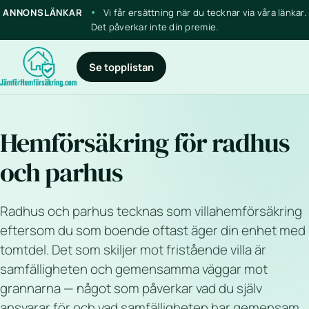
ANNONSLÄNKAR
Vi får ersättning när du tecknar via våra länkar.
Det påverkar inte din premie.
Se topplistan
Hemförsäkring för radhus
och parhus
Radhus och parhus tecknas som villahemförsäkring
eftersom du som boende oftast äger din enhet med
tomtdel. Det som skiljer mot fristående villa är
samfälligheten och gemensamma väggar mot
grannarna — något som påverkar vad du själv
ansvarar för och vad samfälligheten har gemensam