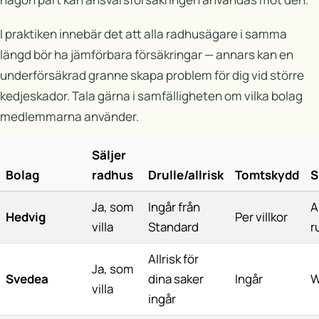
I praktiken innebär det att alla radhusägare i samma
längd bör ha jämförbara försäkringar — annars kan en
underförsäkrad granne skapa problem för dig vid större
kedjeskador. Tala gärna i samfälligheten om vilka bolag
medlemmarna använder.
Säljer
Bolag
radhus
Drulle/allrisk
Tomtskydd
S
Ja, som
Ingår från
A
Hedvig
Per villkor
villa
Standard
r
Allrisk för
Ja, som
Svedea
dina saker
Ingår
W
villa
ingår