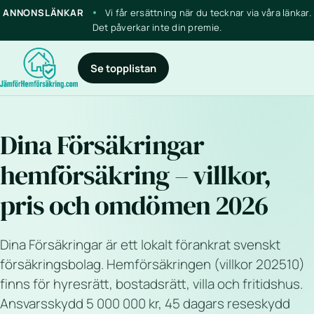
ANNONSLÄNKAR
Vi får ersättning när du tecknar via våra länkar.
Det påverkar inte din premie.
Se topplistan
Dina Försäkringar
hemförsäkring – villkor,
pris och omdömen 2026
Dina Försäkringar är ett lokalt förankrat svenskt
försäkringsbolag. Hemförsäkringen (villkor 202510)
finns för hyresrätt, bostadsrätt, villa och fritidshus.
Ansvarsskydd 5 000 000 kr, 45 dagars reseskydd