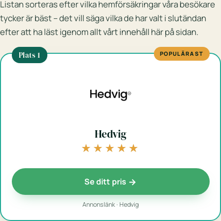
Listan sorteras efter vilka hemförsäkringar våra besökare
tycker är bäst – det vill säga vilka de har valt i slutändan
efter att ha läst igenom allt vårt innehåll här på sidan.
Plats 1
POPULÄRAST
Hedvig
★★★★★
★★★★★
Se ditt pris
Annonslänk · Hedvig