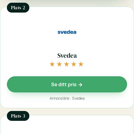
Plats 2
Svedea
★★★★★
★★★★★
Se ditt pris
Annonslänk · Svedea
Plats 3