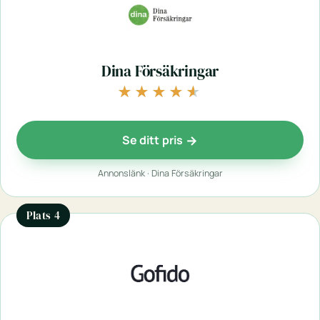
Dina Försäkringar
★★★★★
★★★★★
Se ditt pris
Annonslänk · Dina Försäkringar
Plats 4