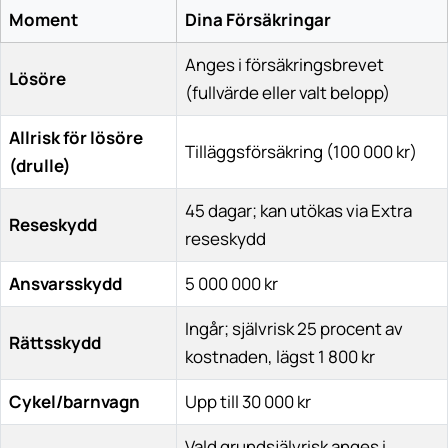
Moment
Dina Försäkringar
Anges i försäkringsbrevet
Lösöre
(fullvärde eller valt belopp)
Allrisk för lösöre
Tilläggsförsäkring (100 000 kr)
(drulle)
45 dagar; kan utökas via Extra
Reseskydd
reseskydd
Ansvarsskydd
5 000 000 kr
Ingår; självrisk 25 procent av
Rättsskydd
kostnaden, lägst 1 800 kr
Cykel/barnvagn
Upp till 30 000 kr
Vald grundsjälvrisk anges i