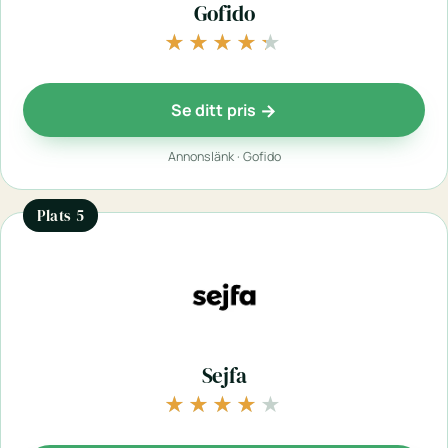
Gofido
★★★★★
★★★★★
Se ditt pris
Annonslänk · Gofido
Plats 5
Sejfa
★★★★★
★★★★★