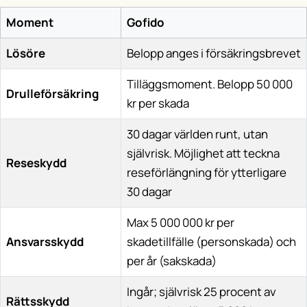
Moment
Gofido
Lösöre
Belopp anges i försäkringsbrevet
Tilläggsmoment. Belopp 50 000
Drulleförsäkring
kr per skada
30 dagar världen runt, utan
självrisk. Möjlighet att teckna
Reseskydd
reseförlängning för ytterligare
30 dagar
Max 5 000 000 kr per
Ansvarsskydd
skadetillfälle (personskada) och
per år (sakskada)
Ingår; självrisk 25 procent av
Rättsskydd