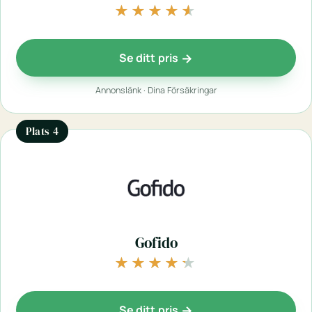
★★★★★
★★★★★
Se ditt pris
Annonslänk · Dina Försäkringar
Plats 4
Gofido
★★★★★
★★★★★
Se ditt pris