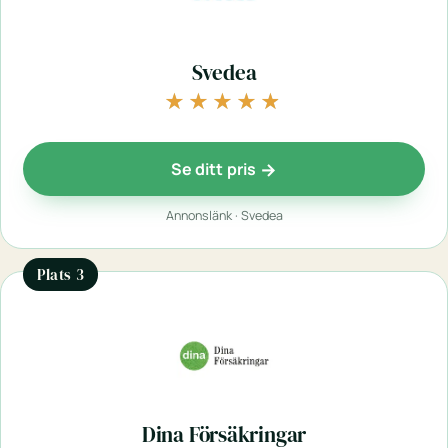
Svedea
★★★★★
★★★★★
Se ditt pris
Annonslänk · Svedea
Plats 3
Dina Försäkringar