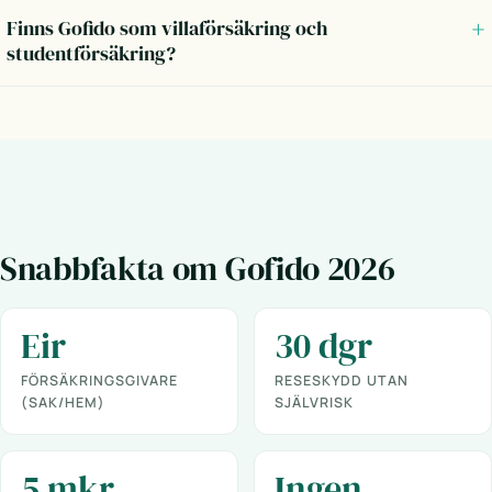
Finns Gofido som villaförsäkring och
studentförsäkring?
Snabbfakta om Gofido 2026
Eir
30 dgr
FÖRSÄKRINGSGIVARE
RESESKYDD UTAN
(SAK/HEM)
SJÄLVRISK
5 mkr
Ingen