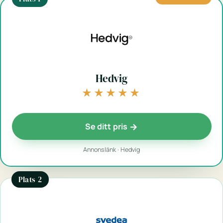
Hedvig
★★★★★
★★★★★
Se ditt pris
Annonslänk · Hedvig
Plats 2