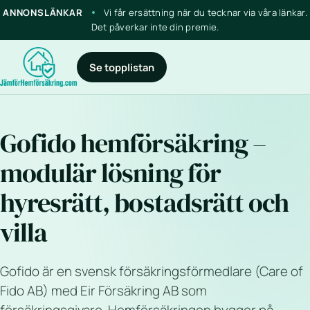
ANNONSLÄNKAR
Vi får ersättning när du tecknar via våra länkar.
Det påverkar inte din premie.
Se topplistan
Gofido hemförsäkring –
modulär lösning för
hyresrätt, bostadsrätt och
villa
Gofido är en svensk försäkringsförmedlare (Care of
Fido AB) med Eir Försäkring AB som