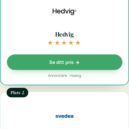
Hedvig
★★★★★
★★★★★
Se ditt pris
Annonslänk · Hedvig
Plats 2