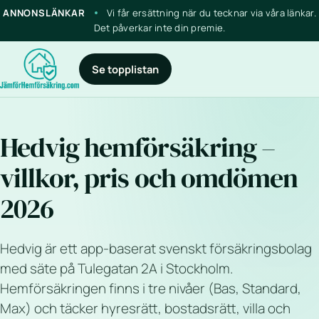
ANNONSLÄNKAR
Vi får ersättning när du tecknar via våra länkar.
Det påverkar inte din premie.
Se topplistan
Hedvig hemförsäkring –
villkor, pris och omdömen
2026
Hedvig är ett app-baserat svenskt försäkringsbolag
med säte på Tulegatan 2A i Stockholm.
Hemförsäkringen finns i tre nivåer (Bas, Standard,
Max) och täcker hyresrätt, bostadsrätt, villa och