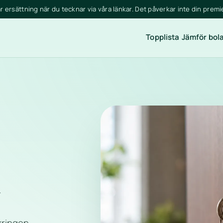
år ersättning när du tecknar via våra länkar. Det påverkar inte din premi
Topplista
Jämför bol
n