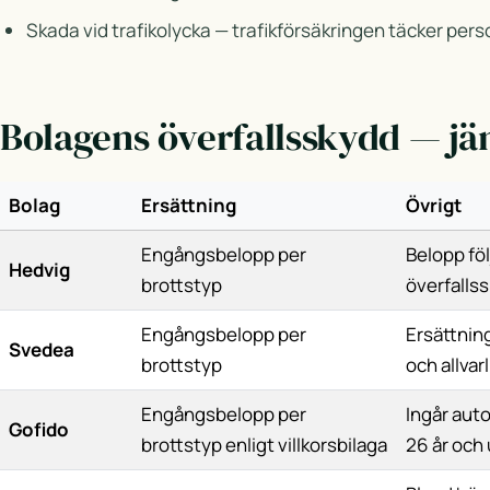
Skada vid trafikolycka — trafikförsäkringen täcker perso
Bolagens överfallsskydd — jä
Bolag
Ersättning
Övrigt
Engångsbelopp per
Belopp föl
Hedvig
brottstyp
överfallss
Engångsbelopp per
Ersättning
Svedea
brottstyp
och allvar
Engångsbelopp per
Ingår auto
Gofido
brottstyp enligt villkorsbilaga
26 år och