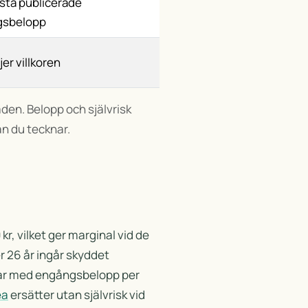
sta publicerade
gsbelopp
jer villkoren
den. Belopp och självrisk
nan du tecknar.
r, vilket ger marginal vid de
 26 år ingår skyddet
ar med engångsbelopp per
ea
ersätter utan självrisk vid