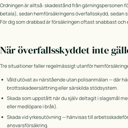
Ordningen är alltså: skadestånd från gärningspersonen fö
betala), sedan hemförsäkringens överfallsskydd, sedan s
För dig som drabbad är försäkringen oftast snabbast och en
När överfallsskyddet inte gäll
Tre situationer faller regelmässigt utanför hemförsäkring
Våld utövat av närstående utan polisanmälan — där hänv
brottsskadeersättning eller särskilda stödsystem.
Skada som uppstått när du själv deltagit i slagsmål m
eller medlöpare i bråk).
Skada vid yrkesutövning — hänvisas till arbetsskadeför
ansvarsförsäkring.