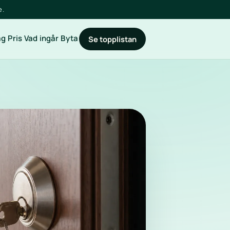
e.
ag
Pris
Vad ingår
Byta
Se topplistan