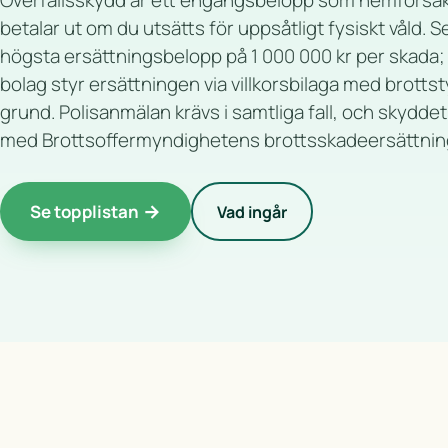
Överfallsskydd är ett engångsbelopp som hemförsä
betalar ut om du utsätts för uppsåtligt fysiskt våld. S
högsta ersättningsbelopp på 1 000 000 kr per skada;
bolag styr ersättningen via villkorsbilaga med brotts
grund. Polisanmälan krävs i samtliga fall, och skydde
med Brottsoffermyndighetens brottsskadeersättnin
Se topplistan
Vad ingår