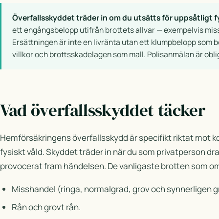
Överfallsskyddet träder in om du utsätts för uppsåtligt fy
ett engångsbelopp utifrån brottets allvar — exempelvis miss
Ersättningen är inte en livränta utan ett klumpbelopp som 
villkor och brottsskadelagen som mall. Polisanmälan är obli
Vad överfallsskyddet täcker
Hemförsäkringens överfallsskydd är specifikt riktat mot 
fysiskt våld. Skyddet träder in när du som privatperson dra
provocerat fram händelsen. De vanligaste brotten som om
Misshandel (ringa, normalgrad, grov och synnerligen g
Rån och grovt rån.