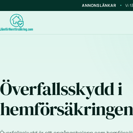
ANNONSLÄNKAR
Vi f
Överfallsskydd i
hemförsäkringe