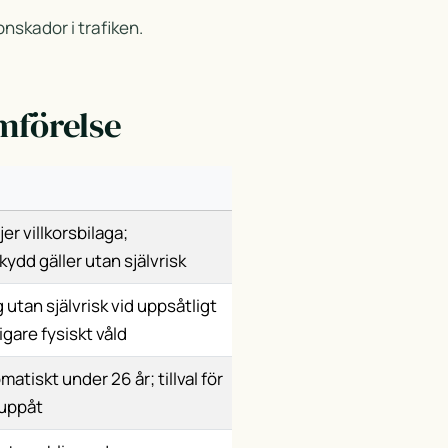
nskador i trafiken.
mförelse
jer villkorsbilaga;
kydd gäller utan självrisk
 utan självrisk vid uppsåtligt
ligare fysiskt våld
matiskt under 26 år; tillval för
 uppåt