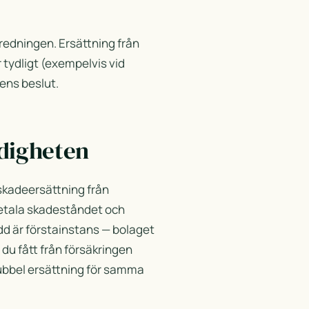
redningen. Ersättning från
tydligt (exempelvis vid
tens beslut.
digheten
sskadeersättning från
etala skadeståndet och
d är förstainstans — bolaget
 du fått från försäkringen
 dubbel ersättning för samma