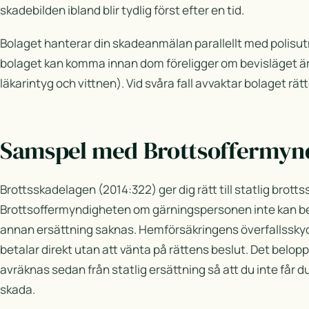
skadebilden ibland blir tydlig först efter en tid.
Bolaget hanterar din skadeanmälan parallellt med polisut
bolaget kan komma innan dom föreligger om bevisläget är 
läkarintyg och vittnen). Vid svåra fall avvaktar bolaget rät
Samspel med Brottsoffermyn
Brottsskadelagen (2014:322) ger dig rätt till statlig brott
Brottsoffermyndigheten om gärningspersonen inte kan b
annan ersättning saknas. Hemförsäkringens överfallsskyd
betalar direkt utan att vänta på rättens beslut. Det belopp
avräknas sedan från statlig ersättning så att du inte får
skada.