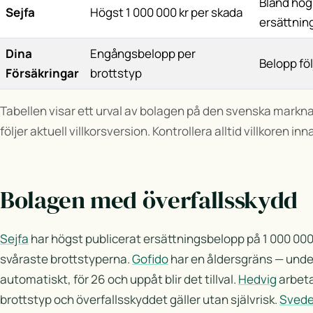
Bland hög
Sejfa
Högst 1 000 000 kr per skada
ersättnin
Dina
Engångsbelopp per
Belopp föl
Försäkringar
brottstyp
Tabellen visar ett urval av bolagen på den svenska markna
följer aktuell villkorsversion. Kontrollera alltid villkoren in
Bolagen med överfallsskydd
Sejfa
har högst publicerat ersättningsbelopp på 1 000 000 k
svåraste brottstyperna.
Gofido
har en åldersgräns — under
automatiskt, för 26 och uppåt blir det tillval.
Hedvig
arbet
brottstyp och överfallsskyddet gäller utan självrisk.
Sved