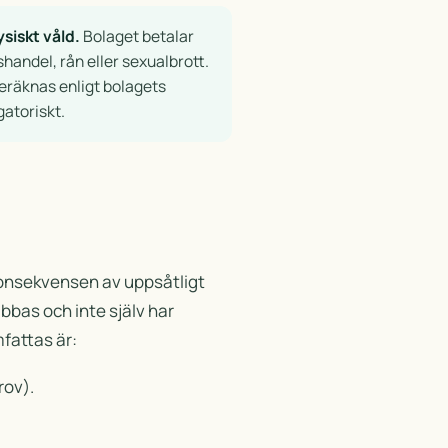
siskt våld.
Bolaget betalar
handel, rån eller sexualbrott.
beräknas enligt bolagets
gatoriskt.
konsekvensen av uppsåtligt
bbas och inte själv har
fattas är:
rov).